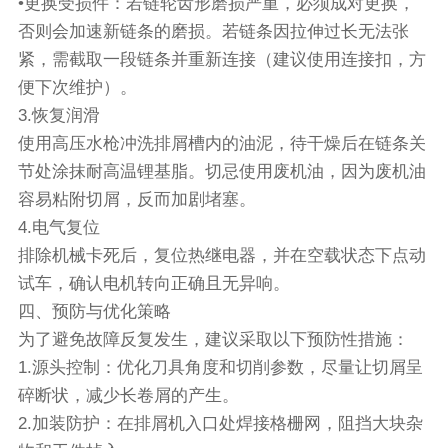
•更换受损件：若链轮齿形磨损严重，必须成对更换，
否则会加速新链条的磨损。若链条因拉伸过长无法张
紧，需截取一段链条并重新连接（建议使用连接扣，方
便下次维护）。
3.恢复润滑
使用高压水枪冲洗排屑槽内的油泥，待干燥后在链条关
节处涂抹耐高温锂基脂。切忌使用废机油，因为废机油
容易粘附切屑，反而加剧堵塞。
4.电气复位
排除机械卡死后，复位热继电器，并在空载状态下点动
试车，确认电机转向正确且无异响。
四、预防与优化策略
为了避免故障反复发生，建议采取以下预防性措施：
1.源头控制：优化刀具角度和切削参数，尽量让切屑呈
碎断状，减少长卷屑的产生。
2.加装防护：在排屑机入口处焊接格栅网，阻挡大块杂