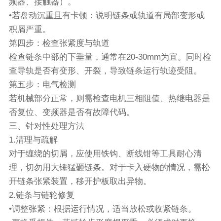
频器、接触器）。
•若盘动沉重且有卡顿：说明链条或轨道有局部变形或
积屑严重。
第四步：检查张紧度与轨道
检查链条中部的下垂量，通常在20-30mm为宜。同时检
查导轨是否有变形、开裂，导致链条运行轨迹受阻。
第五步：电气检测
若机械部分正常，则需检查电机三相阻值、热继电器是
否复位、变频器是否有故障代码。
三、针对性处理方法
1.清理与疏解
对于缠绕的切屑，应使用铁钩、断线钳等工具耐心清
理，切勿用大锤猛砸链条。对于卡入硬物的情况，需松
开链条张紧装置，移开护板取出异物。
2.链条与链轮修复
•调整张紧：根据运行情况，适当放松或收紧链条。