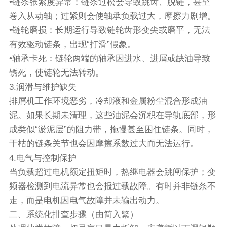
•链条张紧度异常：链条过松会导致跳齿、脱链，甚至
卷入从动轴；过紧则会使轴承负载过大，摩擦力剧增。
•链轮磨损：长期运行导致链轮齿形变尖或磨平，无法
有效驱动链条，出现“打滑”假象。
•轴承卡死：链轮两端的轴承因进水、进屑或缺油导致
锈死，使链轮无法转动。
3.润滑与维护缺失
排屑机工作环境恶劣，冷却液和金属粉尘混合形成油
泥。如果长期未清理，这些油泥会沉积在导轨底部，形
成类似“淤泥层”的阻力带，拖慢甚至困住链条。同时，
干枯的链条关节也会因摩擦系数过大而无法运行。
4.电气与控制保护
当负载超过电机额定扭矩时，热继电器会跳闸保护；变
频器检测到电流异常也会报过载故障。有时并非链条不
走，而是电机因电气故障并未输出动力。
二、系统化排查步骤（由简入繁）