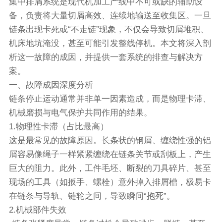
集中排屑系统是现代机加工产线中不可或缺的辅助设
备，负责将大量切屑高效、连续地输送至收集区。一旦
链条出现卡死或“不走链”现象，不仅会导致切屑堆积、
机床地坑淹没，甚至可能引发整线停机。本文将深入剖
析这一故障的成因，并提供一套系统的排查与解决方
案。
一、故障成因深度分析
链条停止运动通常并非单一因素造成，而是物理卡滞、
机械磨损与电气保护共同作用的结果。
1.物理性卡滞（占比最高）
这是最常见的故障原因。长条状的钢屑、缠绕性强的铝
屑容易像绳子一样紧紧缠绕在链条关节或刮板上，产生
巨大的阻力。此外，工件毛坯、断裂的刀具碎片、甚至
现场的工具（如扳手、螺栓）意外掉入排屑槽，极易卡
在链条与导轨、链轮之间，导致瞬间“抱死”。
2.机械部件失效