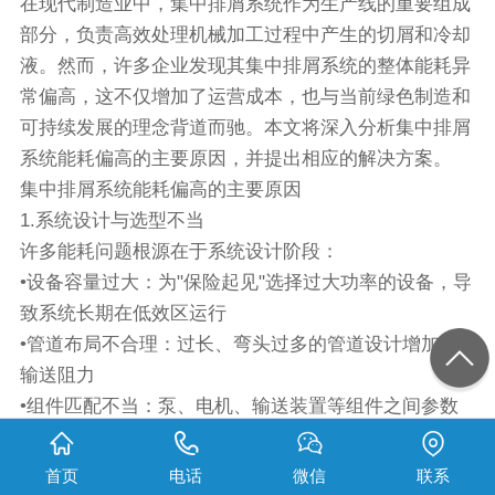
在现代制造业中，集中排屑系统作为生产线的重要组成
部分，负责高效处理机械加工过程中产生的切屑和冷却
液。然而，许多企业发现其集中排屑系统的整体能耗异
常偏高，这不仅增加了运营成本，也与当前绿色制造和
可持续发展的理念背道而驰。本文将深入分析集中排屑
系统能耗偏高的主要原因，并提出相应的解决方案。
集中排屑系统能耗偏高的主要原因
1.系统设计与选型不当
许多能耗问题根源在于系统设计阶段：
•设备容量过大：为"保险起见"选择过大功率的设备，导
致系统长期在低效区运行
•管道布局不合理：过长、弯头过多的管道设计增加了
输送阻力
•组件匹配不当：泵、电机、输送装置等组件之间参数
不匹配，造成能量损失
2.设备老化与维护不足
首页
电话
微信
联系