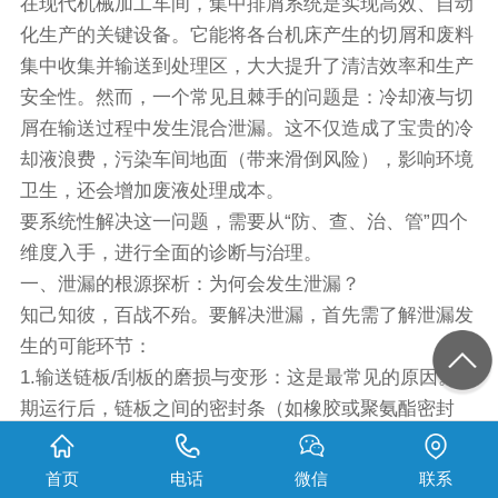
在现代机械加工车间，集中排屑系统是实现高效、自动
化生产的关键设备。它能将各台机床产生的切屑和废料
集中收集并输送到处理区，大大提升了清洁效率和生产
安全性。然而，一个常见且棘手的问题是：冷却液与切
屑在输送过程中发生混合泄漏。这不仅造成了宝贵的冷
却液浪费，污染车间地面（带来滑倒风险），影响环境
卫生，还会增加废液处理成本。
要系统性解决这一问题，需要从“防、查、治、管”四个
维度入手，进行全面的诊断与治理。
一、泄漏的根源探析：为何会发生泄漏？
知己知彼，百战不殆。要解决泄漏，首先需了解泄漏发
生的可能环节：
1.输送链板/刮板的磨损与变形：这是最常见的原因。长
期运行后，链板之间的密封条（如橡胶或聚氨酯密封
条）会磨损、老化或脱落，导致链板接缝处存在缝隙，
冷却液便从中漏出。
首页
电话
微信
联系