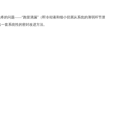
疼的问题——“跑冒滴漏”（即冷却液和细小切屑从系统的薄弱环节泄
出一套系统性的密封改进方法。