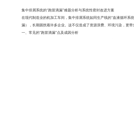
集中排屑系统的“跑冒滴漏”难题分析与系统性密封改进方案
在现代制造业的机加工车间，集中排屑系统如同生产线的“血液循环系统
漏），长期困扰着许多企业。这不仅造成了资源浪费、环境污染，更带
一、常见的“跑冒滴漏”点及成因分析
集中排屑系统的泄漏通常发生在连接、运动及磨损部位。主要问题点可
1.管道连接处泄漏
◦法兰连接处：这是最常见的泄漏点。原因包括：法兰对接不平、密封
◦快装接头处：为了便于安装和维护，系统常使用快装接头。其内部的
2.排屑器本体密封失效
◦链板式排屑器：泄漏多发生在壳体接缝、观察窗以及链板与壳体的动
◦螺旋式排屑器：泄漏点主要在螺旋轴两端的轴承座密封。切削液和细
◦磁性排屑器：虽然密封性相对较好，但驱动轴穿过壳体的动密封部位
3.提升装置与集屑车对接部位
◦排屑系统末端的提升机构将切屑排入集屑车时，若对接漏斗与集屑车
4.系统设计与压力问题
◦设计缺陷：管道坡度不足、弯头过多过急，会导致切屑和冷却液流速减
◦液位过高：冷却箱液位过高，回流量大于排屑系统的处理能力，会造成