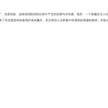
”，负责高效、连续地清除切削过程中产生的切屑与冷却液。然而，一个普遍且令人头
来了安全隐患和设备维护成本飙升。本文将深入分析集中排屑系统泄漏的根源，并提
归纳为以下几类：
垫片老化（如橡胶垫片被切削油腐蚀后硬化、开裂）、固定螺栓松动或预紧力不均。
O型圈磨损、变形或规格不匹配，都会导致接头处渗漏。
密封处。长期运行导致壳体变形、密封条磨损或压条螺丝松动，是主要原因。
粉屑极易侵入轴承，破坏密封唇口，导致润滑脂乳化失效，并从轴承座间隙渗出。
仍是潜在的泄漏点。
入口存在间隙或对位不准，切屑和冷却液便会飞溅溢出，造成地面污染。
慢，局部淤积，从而增大系统内部压力，在薄弱处“撑开”缝隙导致泄漏。
“返流”和溢出。